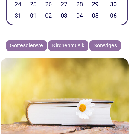
24
25
26
27
28
29
30
31
01
02
03
04
05
06
Gottesdienste
Kirchenmusik
Sonstiges